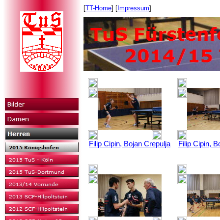
[
TT-Home
] [
Impressum
]
Filip Cipin, Bojan Crepulja
Filip Cipin, 