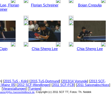
Lee, Florian
Florian Schreiner
Bojan Crepulja
einer
 Cipin
Chia-Sheng Lee
Chia-Sheng Lee
] [
2015 TuS - Köln
] [
2015 TuS-Dortmund
] [
2013/14 Vorrunde
] [
2013 SCF-
-Mainz 05
] [
2012 SCF-Wendlingen
] [
2011 SCF-FCB
] [
2011 Saisonabschluss
]
[
Veranstaltungen
] [
Turniere
]
, Copyright (c) 2011 SCF TT, Fotos: Th. Neidek
aster@@sc-fuerstenfeldbruck.de