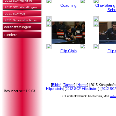
Coaching
Chia-Sheng 
Schr
Filip Cipin
Filip
[
Bilder
] [
Damen
] [
Herren
] [2015 Königshofen
Hilpoltstein
] [
2012 SCF-Hilpoltstein
] [
2012 SCF
Besucher seit 1.9.03
SC Fürstenfeldbruck Tischtennis, Mail:
webm